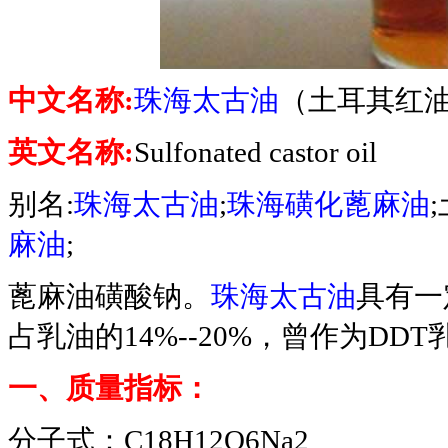
中文名称:
珠海太古油
（土耳其红
英文名称:
Sulfonated castor oil
别名:
珠海太古油
;
珠海磺化蓖麻油
麻油
;
蓖麻油磺酸钠。
珠海太古油
具有一
占乳油的14%--20%，曾作为DD
一、质量指标：
分子式：C18H12O6Na2