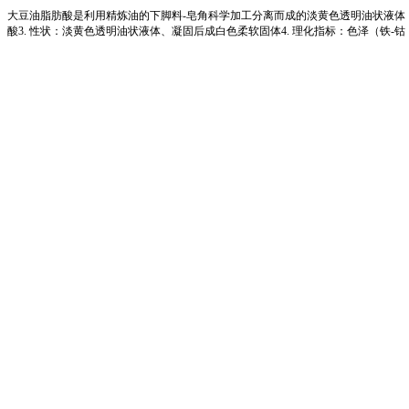
大豆油脂肪酸是利用精炼油的下脚料-皂角科学加工分离而成的淡黄色透明油状液体，
酸3. 性状：淡黄色透明油状液体、凝固后成白色柔软固体4. 理化指标：色泽（铁-钴，