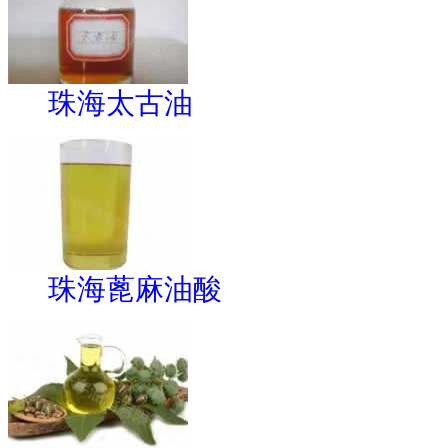
珠海太古油
珠海蓖麻油酸